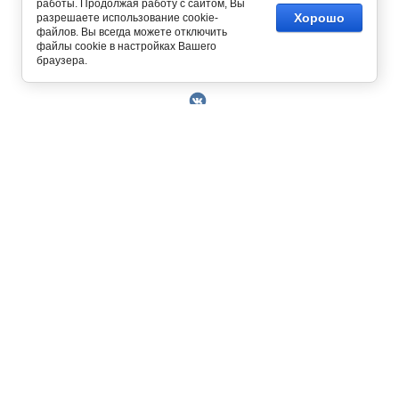
работы. Продолжая работу с сайтом, Вы
Хорошо
разрешаете использование cookie-
файлов. Вы всегда можете отключить
файлы cookie в настройках Вашего
Copyright © 2014 - 2026
браузера.
О Компании
Контакты
Условия работы
Оплата
129327, г. Москва, ул. Осташковская, д. 22
Получить скидку 3%
График работы офиса и склада Пн-Пт с 10.00
Доставка
до 19.00
Возврат товара
+7 (800) 700-58-69
Решить проблему
Бесплатный звонок по всей России.
Книга отзывов и
MAX
Позвонить / написать в
предложений
+7 (495) 227-93-37
+7 (925) 664-56-63
Пользовательское
sklad@kupiteoptom.ru
соглашение
Политика
конфиденциальности
Договор оферты