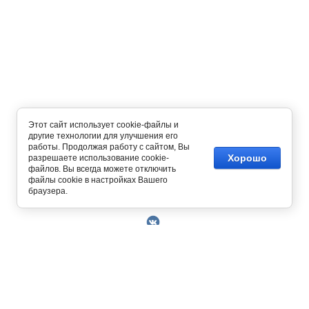
Этот сайт использует cookie-файлы и
другие технологии для улучшения его
работы. Продолжая работу с сайтом, Вы
Хорошо
разрешаете использование cookie-
файлов. Вы всегда можете отключить
файлы cookie в настройках Вашего
Copyright © 2014 - 2026
браузера.
О Компании
Контакты
Условия работы
Оплата
129327, г. Москва, ул. Осташковская, д. 22
Получить скидку 3%