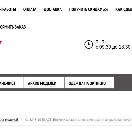
Я РАБОТЫ
ОПЛАТА
ДОСТАВКА
ПОЛУЧИТЬ СКИДКУ 3%
КАК СДЕЛ
ОРМИТЬ ЗАКАЗ
У
Пн-Пт
с 09.30 до 18.30
АЙС-ЛИСТ
АРХИВ МОДЕЛЕЙ
ОДЕЖДА НА OPTRF.RU
ких моделей
01-M43-16 BLACK Ботинки демисезонные женские (натуральная кожа)