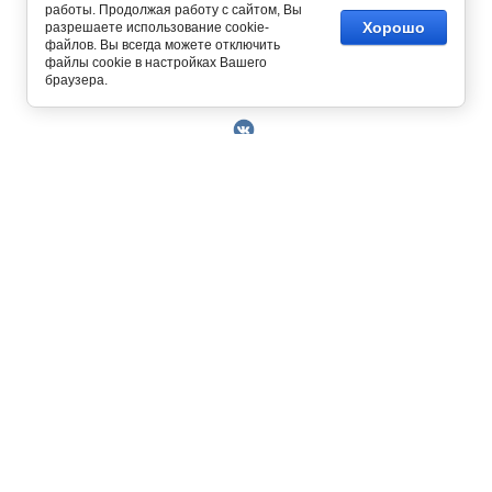
работы. Продолжая работу с сайтом, Вы
Хорошо
разрешаете использование cookie-
файлов. Вы всегда можете отключить
файлы cookie в настройках Вашего
Copyright © 2014 - 2026
браузера.
О Компании
Контакты
Условия работы
Оплата
129327, г. Москва, ул. Осташковская, д. 22
Получить скидку 3%
График работы офиса и склада Пн-Пт с 10.00
Доставка
до 19.00
Возврат товара
+7 (800) 700-58-69
Решить проблему
Бесплатный звонок по всей России.
Книга отзывов и
MAX
Позвонить / написать в
предложений
+7 (495) 227-93-37
+7 (925) 664-56-63
Пользовательское
sklad@kupiteoptom.ru
соглашение
Политика
конфиденциальности
Договор оферты