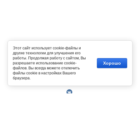
Этот сайт использует cookie-файлы и
другие технологии для улучшения его
работы. Продолжая работу с сайтом, Вы
Хорошо
разрешаете использование cookie-
файлов. Вы всегда можете отключить
файлы cookie в настройках Вашего
Copyright © 2014 - 2026
браузера.
О Компании
Контакты
Условия работы
Оплата
129327, г. Москва, ул. Осташковская, д. 22
Получить скидку 3%
График работы офиса и склада Пн-Пт с 10.00
Доставка
до 19.00