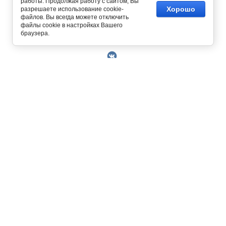
работы. Продолжая работу с сайтом, Вы
Хорошо
разрешаете использование cookie-
файлов. Вы всегда можете отключить
файлы cookie в настройках Вашего
Copyright © 2014 - 2026
браузера.
О Компании
Контакты
Условия работы
Оплата
129327, г. Москва, ул. Осташковская, д. 22
Получить скидку 3%
График работы офиса и склада Пн-Пт с 10.00
Доставка
до 19.00
Возврат товара
+7 (800) 700-58-69
Решить проблему
Бесплатный звонок по всей России.
Книга отзывов и
MAX
Позвонить / написать в
предложений
+7 (495) 227-93-37
+7 (925) 664-56-63
Пользовательское
sklad@kupiteoptom.ru
соглашение
Политика
конфиденциальности
Договор оферты