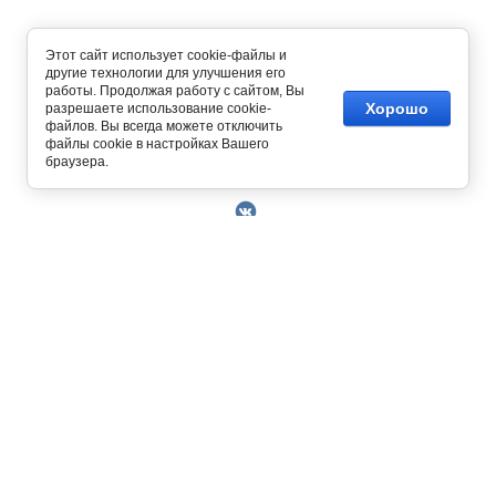
Этот сайт использует cookie-файлы и
другие технологии для улучшения его
работы. Продолжая работу с сайтом, Вы
Хорошо
разрешаете использование cookie-
файлов. Вы всегда можете отключить
файлы cookie в настройках Вашего
Copyright © 2014 - 2026
браузера.
О Компании
Контакты
Условия работы
Оплата
129327, г. Москва, ул. Осташковская, д. 22
Получить скидку 3%
График работы офиса и склада Пн-Пт с 10.00
Доставка
до 19.00
Возврат товара
+7 (800) 700-58-69
Решить проблему
Бесплатный звонок по всей России.
Книга отзывов и
MAX
Позвонить / написать в
предложений
+7 (495) 227-93-37
+7 (925) 664-56-63
Пользовательское
sklad@kupiteoptom.ru
соглашение