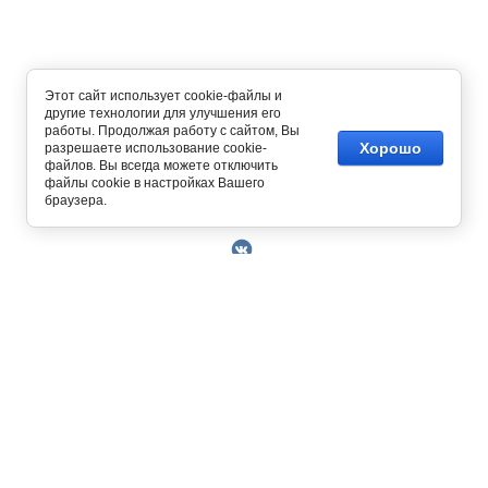
Этот сайт использует cookie-файлы и
другие технологии для улучшения его
работы. Продолжая работу с сайтом, Вы
Хорошо
разрешаете использование cookie-
файлов. Вы всегда можете отключить
файлы cookie в настройках Вашего
Copyright © 2014 - 2026
браузера.
О Компании
Контакты
Условия работы
Оплата
129327, г. Москва, ул. Осташковская, д. 22
Получить скидку 3%
График работы офиса и склада Пн-Пт с 10.00
Доставка
до 19.00
Возврат товара
+7 (800) 700-58-69
Решить проблему
Бесплатный звонок по всей России.
Книга отзывов и
MAX
Позвонить / написать в
предложений
+7 (495) 227-93-37