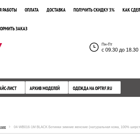
Я РАБОТЫ
ОПЛАТА
ДОСТАВКА
ПОЛУЧИТЬ СКИДКУ 3%
КАК СДЕЛ
ОРМИТЬ ЗАКАЗ
У
Пн-Пт
с 09.30 до 18.30
АЙС-ЛИСТ
АРХИВ МОДЕЛЕЙ
ОДЕЖДА НА OPTRF.RU
мние
04-WB016-1M BLACK Ботинки зимние женские (натуральная кожа, 100% шерст