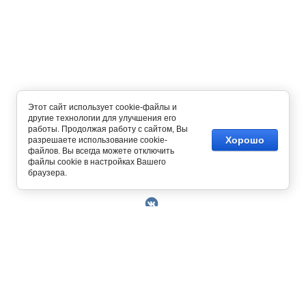
Этот сайт использует cookie-файлы и
другие технологии для улучшения его
работы. Продолжая работу с сайтом, Вы
Хорошо
разрешаете использование cookie-
файлов. Вы всегда можете отключить
файлы cookie в настройках Вашего
Copyright © 2014 - 2026
браузера.
О Компании
Контакты
Условия работы
Оплата
129327, г. Москва, ул. Осташковская, д. 22
Получить скидку 3%
График работы офиса и склада Пн-Пт с 10.00
Доставка
до 19.00