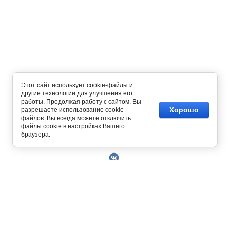
Этот сайт использует cookie-файлы и
другие технологии для улучшения его
работы. Продолжая работу с сайтом, Вы
Хорошо
разрешаете использование cookie-
файлов. Вы всегда можете отключить
файлы cookie в настройках Вашего
Copyright © 2014 - 2026
браузера.
О Компании
Контакты
Условия работы
Оплата
129327, г. Москва, ул. Осташковская, д. 22
Получить скидку 3%
График работы офиса и склада Пн-Пт с 10.00
Доставка