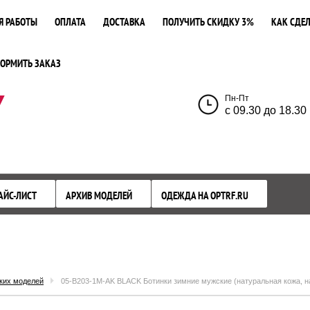
Я РАБОТЫ
ОПЛАТА
ДОСТАВКА
ПОЛУЧИТЬ СКИДКУ 3%
КАК СДЕЛ
ОРМИТЬ ЗАКАЗ
У
Пн-Пт
с 09.30 до 18.30
АЙС-ЛИСТ
АРХИВ МОДЕЛЕЙ
ОДЕЖДА НА OPTRF.RU
ких моделей
05-B203-1M-AK BLACK Ботинки зимние мужские (натуральная кожа, н