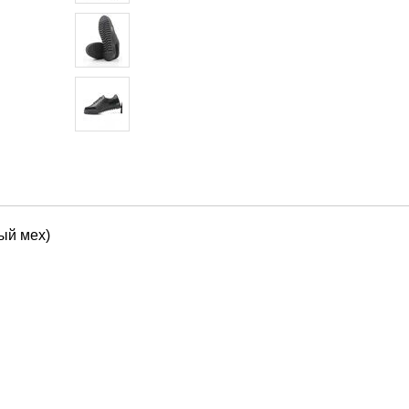
ый мех)