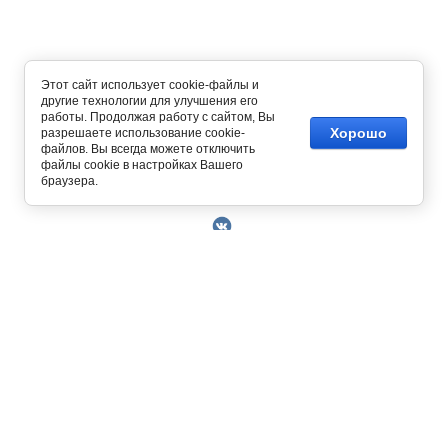
Этот сайт использует cookie-файлы и
другие технологии для улучшения его
работы. Продолжая работу с сайтом, Вы
Хорошо
разрешаете использование cookie-
файлов. Вы всегда можете отключить
файлы cookie в настройках Вашего
Copyright © 2014 - 2026
браузера.
О Компании
Контакты
Условия работы
Оплата
129327, г. Москва, ул. Осташковская, д. 22
Получить скидку 3%
График работы офиса и склада Пн-Пт с 10.00
Доставка
до 19.00
Возврат товара
+7 (800) 700-58-69
Решить проблему
Бесплатный звонок по всей России.
Книга отзывов и
MAX
Позвонить / написать в
предложений
+7 (495) 227-93-37