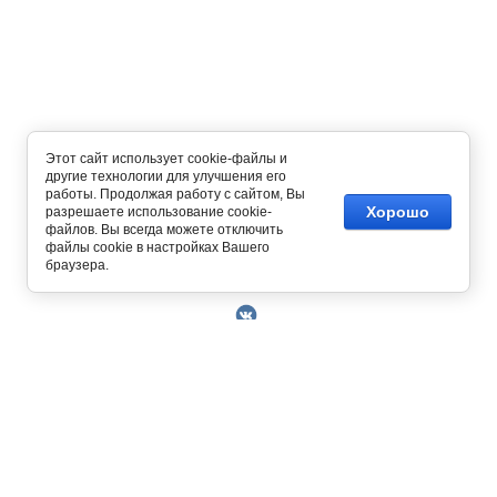
Этот сайт использует cookie-файлы и
другие технологии для улучшения его
работы. Продолжая работу с сайтом, Вы
Хорошо
разрешаете использование cookie-
файлов. Вы всегда можете отключить
файлы cookie в настройках Вашего
Copyright © 2014 - 2026
браузера.
О Компании
Контакты
Условия работы
Оплата
129327, г. Москва, ул. Осташковская, д. 22
Получить скидку 3%
График работы офиса и склада Пн-Пт с 10.00
Доставка
до 19.00
Возврат товара
+7 (800) 700-58-69