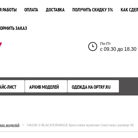
Я РАБОТЫ
ОПЛАТА
ДОСТАВКА
ПОЛУЧИТЬ СКИДКУ 3%
КАК СДЕЛ
ОРМИТЬ ЗАКАЗ
У
Пн-Пт
с 09.30 до 18.30
АЙС-ЛИСТ
АРХИВ МОДЕЛЕЙ
ОДЕЖДА НА OPTRF.RU
ких моделей
HA106-3 BLACK/ORANGE Кроссовки мужские (текстиль) размер 45