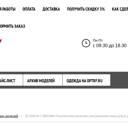
Я РАБОТЫ
ОПЛАТА
ДОСТАВКА
ПОЛУЧИТЬ СКИДКУ 3%
КАК СДЕЛ
ОРМИТЬ ЗАКАЗ
У
Пн-Пт
с 09.30 до 18.30
АЙС-ЛИСТ
АРХИВ МОДЕЛЕЙ
ОДЕЖДА НА OPTRF.RU
ких моделей
02-K697A-7 BROWN Полуботинки мужские (натуральная кожа,нубук) 