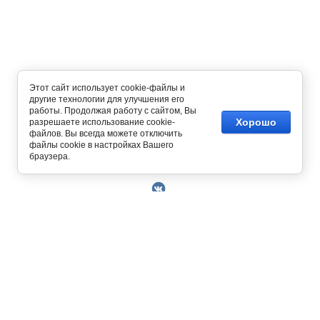
Этот сайт использует cookie-файлы и
другие технологии для улучшения его
работы. Продолжая работу с сайтом, Вы
Хорошо
разрешаете использование cookie-
файлов. Вы всегда можете отключить
файлы cookie в настройках Вашего
Copyright © 2014 - 2026
браузера.
О Компании
Контакты
Условия работы
Оплата
129327, г. Москва, ул. Осташковская, д. 22
Получить скидку 3%
График работы офиса и склада Пн-Пт с 10.00
Доставка
до 19.00
Возврат товара
+7 (800) 700-58-69
Решить проблему
Бесплатный звонок по всей России.
Книга отзывов и