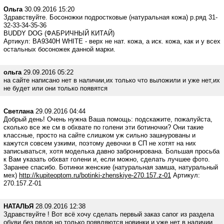
Ольга
30.09.2016 15:20
Здравствуйте. Босоножки подростковые (натуральная кожа) р.ряд 31-
32-33-34-35-36
BUDDY DOG (ФАБРИЧНЫЙ КИТАЙ)
Артикул: BA9340H WHITE - верх не нат. кожа, а иск. кожа, как и у всех
остальных босоножек данной марки.
ольга
29.09.2016 05:22
на сайте написано нет в наличии,их только что выложили и уже нет,их
не будет или они только появятся
Светлана
29.09.2016 04:44
Добрый день! Очень нужна Ваша помощь: подскажите, пожалуйста,
сколько все же см в обхвате по голени эти ботиночки? Они такие
классные, просто на сайте слишком уж сильно зашнурованы и
кажутся совсем узкими, поэтому девочки в СП не хотят на них
записываться, хотя моделька давно забронирована. Большая просьба
к Вам указать обхват голени и, если можно, сделать лучшее фото.
Заранее спасибо. Ботинки женские (натуральная замша, натуральный
мех)
http://kupiteoptom.ru/botinki-zhenskiye-270.157.z-01
Артикул:
270.157.Z-01
НАТАЛЬЯ
28.09.2016 12:38
Здравствуйте ! Вот всё хочу сделать первый заказ сапог из раздела
обуви без рядов но только появляются новинки и уже нет в наличии .