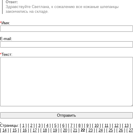
Ответ:
Здравствуйте Светлана, к сожалению все кожаные шлепанцы
закончились на складе.
*
Имя:
E-mail:
*
Текст:
Страницы: [
1
] [
2
] [
3
] [
4
] [
5
] [
6
] [
7
] [
8
] [
9
] [
10
] [
11
] [
12
] [
13
]
[
14
] [
15
] [
16
] [
17
] [
18
] [
19
] [
20
] [
21
]
22
[
23
] [
24
] [
25
] [
26
] [
27