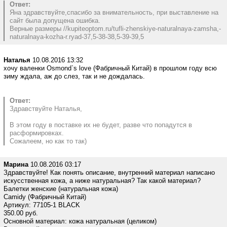
Ответ:
Яна здравствуйте,спасибо за внимательность, при выставление на
сайт была допущена ошибка.
Верные размеры //kupiteoptom.ru/tufli-zhenskiye-naturalnaya-zamsha,-
naturalnaya-kozha-r.ryad-37,5-38-38,5-39-39,5
Наталья
10.08.2016 13:32
хочу валенки Osmond`s love (Фабричный Китай) в прошлом году всю
зиму ждала, аж до слез, так и не дождалась.
Ответ:
Здравствуйте Наталья,
В этом году в поставке их не будет, разве что попадутся в
расформировках.
Сожалеем, но как то так)
Марина
10.08.2016 03:17
Здравствуйте! Как понять описание, внутренний материал написано
искусственная кожа, а ниже натуральная? Так какой материал?
Балетки женские (натуральная кожа)
Camidy (Фабричный Китай)
Артикул: 77105-1 BLACK
350.00 руб.
Основной материал: кожа натуральная (целиком)