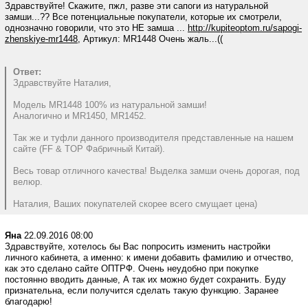
Здравствуйте! Скажите, пжл, разве эти сапоги из натуральной
замши...?? Все потенциальные покупатели, которые их смотрели,
однозначно говорили, что это НЕ замша ...
http://kupiteoptom.ru/sapogi-
zhenskiye-mr1448,
Артикул: MR1448 Очень жаль...((
Ответ:
Здравствуйте Наталия,
Модель MR1448 100% из натуральной замши!
Аналогично и MR1450, MR1452.
Так же и туфли данного производителя представленные на нашем
сайте (FF & TOP Фабричный Китай).
Весь товар отличного качества! Выделка замши очень дорогая, под
велюр.
Наталия, Ваших покупателей скорее всего смущает цена)
Яна
22.09.2016 08:00
Здравствуйте, хотелось бы Вас попросить изменить настройки
личного кабинета, а именно: к имени добавить фамилию и отчество,
как это сделано сайте ОПТРФ. Очень неудобно при покупке
постоянно вводить данные, А так их можно будет сохранить. Буду
признательна, если получится сделать такую функцию. Заранее
благодарю!