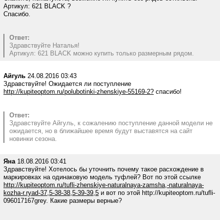
Артикул: 621 BLACK ?
Спасибо.
Ответ:
Здравствуйте Наталья!
Артикул: 621 BLACK можно купить только размерным рядом.
Айгуль
24.08.2016 03:43
Здравствуйте! Ожидается ли поступление
http://kupiteoptom.ru/polubotinki-zhenskiye-55169-2?
спасибо!
Ответ:
Здравствуйте Айгуль, к сожалению поступление данной модели не
ожидается, но в ближайшее время будут выставятся на сайт
новинки сезона.
Яна
18.08.2016 03:41
Здравствуйте! Хотелось бы уточнить почему такое расхождение в
маркировках на одинаковую модель туфлей? Вот по этой ссылке
http://kupiteoptom.ru/tufli-zhenskiye-naturalnaya-zamsha,-naturalnaya-
kozha-r.ryad-37,5-38-38,5-39-39,5
и вот по этой http://kupiteoptom.ru/tufli-
096017167grey. Какие размеры верные?