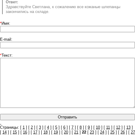
Ответ:
Здравствуйте Светлана, к сожалению все кожаные шлепанцы
закончились на складе.
*
Имя:
E-mail:
*
Текст:
Страницы: [
1
] [
2
] [
3
] [
4
] [
5
] [
6
] [
7
] [
8
] [
9
] [
10
] [
11
] [
12
] [
13
]
[
14
] [
15
] [
16
] [
17
] [
18
] [
19
] [
20
] [
21
]
22
[
23
] [
24
] [
25
] [
26
] [
27