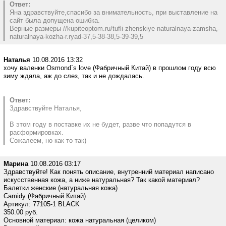
Ответ:
Яна здравствуйте,спасибо за внимательность, при выставление на
сайт была допущена ошибка.
Верные размеры //kupiteoptom.ru/tufli-zhenskiye-naturalnaya-zamsha,-
naturalnaya-kozha-r.ryad-37,5-38-38,5-39-39,5
Наталья
10.08.2016 13:32
хочу валенки Osmond`s love (Фабричный Китай) в прошлом году всю
зиму ждала, аж до слез, так и не дождалась.
Ответ:
Здравствуйте Наталья,
В этом году в поставке их не будет, разве что попадутся в
расформировках.
Сожалеем, но как то так)
Марина
10.08.2016 03:17
Здравствуйте! Как понять описание, внутренний материал написано
искусственная кожа, а ниже натуральная? Так какой материал?
Балетки женские (натуральная кожа)
Camidy (Фабричный Китай)
Артикул: 77105-1 BLACK
350.00 руб.
Основной материал: кожа натуральная (целиком)