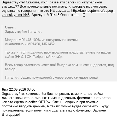
Здравствуйте! Скажите, пжл, разве эти сапоги из натуральной
замши...?? Все потенциальные покупатели, которые их смотрели,
однозначно говорили, что это НЕ замша ...
http://kupiteoptom.ru/sapogi-
zhenskiye-mr1448,
Артикул: MR1448 Очень жаль...((
Ответ:
Здравствуйте Наталия,
Модель MR1448 100% из натуральной замши!
Аналогично и MR1450, MR1452.
Так же и туфли данного производителя представленные на нашем
сайте (FF & TOP Фабричный Китай).
Весь товар отличного качества! Выделка замши очень дорогая, под
велюр.
Наталия, Ваших покупателей скорее всего смущает цена)
Яна
22.09.2016 08:00
Здравствуйте, хотелось бы Вас попросить изменить настройки
личного кабинета, а именно: к имени добавить фамилию и отчество,
как это сделано сайте ОПТРФ. Очень неудобно при покупке
постоянно вводить данные, А так их можно будет сохранить. Буду
признательна, если получится сделать такую функцию. Заранее
благодарю!