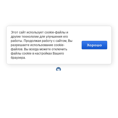
Этот сайт использует cookie-файлы и
другие технологии для улучшения его
работы. Продолжая работу с сайтом, Вы
Хорошо
разрешаете использование cookie-
файлов. Вы всегда можете отключить
файлы cookie в настройках Вашего
Copyright © 2014 - 2026
браузера.
О Компании
Контакты
Условия работы
Оплата
129327, г. Москва, ул. Осташковская, д. 22
Получить скидку 3%
График работы офиса и склада Пн-Пт с 10.00
Доставка
до 19.00
Возврат товара
+7 (800) 700-58-69
Решить проблему
Бесплатный звонок по всей России.
Книга отзывов и