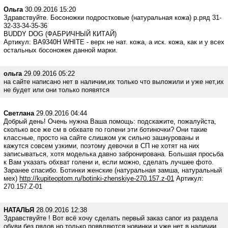
Ольга
30.09.2016 15:20
Здравствуйте. Босоножки подростковые (натуральная кожа) р.ряд 31-
32-33-34-35-36
BUDDY DOG (ФАБРИЧНЫЙ КИТАЙ)
Артикул: BA9340H WHITE - верх не нат. кожа, а иск. кожа, как и у всех
остальных босоножек данной марки.
ольга
29.09.2016 05:22
на сайте написано нет в наличии,их только что выложили и уже нет,их
не будет или они только появятся
Светлана
29.09.2016 04:44
Добрый день! Очень нужна Ваша помощь: подскажите, пожалуйста,
сколько все же см в обхвате по голени эти ботиночки? Они такие
классные, просто на сайте слишком уж сильно зашнурованы и
кажутся совсем узкими, поэтому девочки в СП не хотят на них
записываться, хотя моделька давно забронирована. Большая просьба
к Вам указать обхват голени и, если можно, сделать лучшее фото.
Заранее спасибо. Ботинки женские (натуральная замша, натуральный
мех)
http://kupiteoptom.ru/botinki-zhenskiye-270.157.z-01
Артикул:
270.157.Z-01
НАТАЛЬЯ
28.09.2016 12:38
Здравствуйте ! Вот всё хочу сделать первый заказ сапог из раздела
обуви без рядов но только появляются новинки и уже нет в наличии .