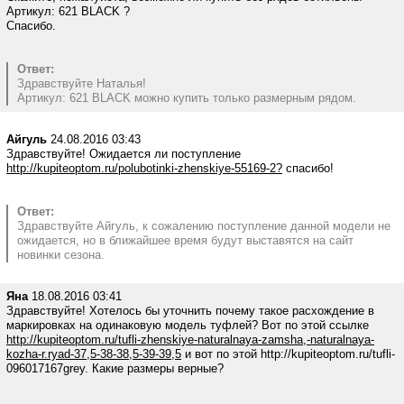
Артикул: 621 BLACK ?
Спасибо.
Ответ:
Здравствуйте Наталья!
Артикул: 621 BLACK можно купить только размерным рядом.
Айгуль
24.08.2016 03:43
Здравствуйте! Ожидается ли поступление
http://kupiteoptom.ru/polubotinki-zhenskiye-55169-2?
спасибо!
Ответ:
Здравствуйте Айгуль, к сожалению поступление данной модели не
ожидается, но в ближайшее время будут выставятся на сайт
новинки сезона.
Яна
18.08.2016 03:41
Здравствуйте! Хотелось бы уточнить почему такое расхождение в
маркировках на одинаковую модель туфлей? Вот по этой ссылке
http://kupiteoptom.ru/tufli-zhenskiye-naturalnaya-zamsha,-naturalnaya-
kozha-r.ryad-37,5-38-38,5-39-39,5
и вот по этой http://kupiteoptom.ru/tufli-
096017167grey. Какие размеры верные?