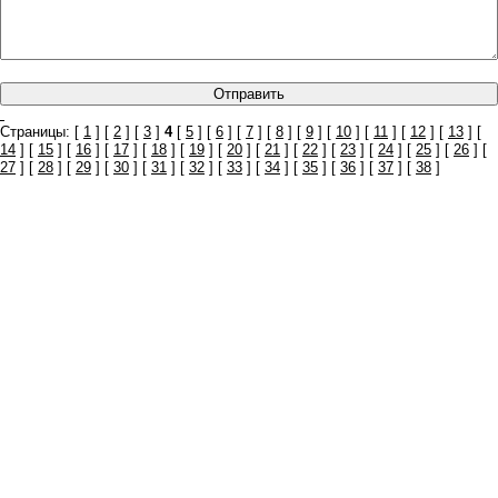
Страницы: [
1
] [
2
] [
3
]
4
[
5
] [
6
] [
7
] [
8
] [
9
] [
10
] [
11
] [
12
] [
13
] [
14
] [
15
] [
16
] [
17
] [
18
] [
19
] [
20
] [
21
] [
22
] [
23
] [
24
] [
25
] [
26
] [
27
] [
28
] [
29
] [
30
] [
31
] [
32
] [
33
] [
34
] [
35
] [
36
] [
37
] [
38
]