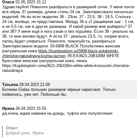
Олеся
01.05.2023 15:12
Здравствуйте! Помогите разобраться в размерной сетке. У меня почти
вся обувь 37 размера, длина стопы 24 см. Заинтересовало несколько
моделей. Но во всех моделях 36 - 23см, 37 - 23,5, 38 - 24,5. Стелька -
24 см, вообще, не представлена. Между 36 и з7 ращмером шаг - 1 см,
а не 0,5 см, как в других размерах. И какой размер мне выбирать? 37
или 38? У меня ещё и нога узкая и без подъёма. Если 38 - реально на
38, то мне велики будут. А если 37 - реально 23,5, то, скорее всего,
палец будет упираться. Помогите, пожалуйста, разобраться.
Заинтересовали модели: 03-5908 BLACK Полуботинки женские
(натуральная кожа
https://kupiteoptom.ru/5908-black-polubotinki-
zhenskie-naturalnaya-kozha-razmer-
05-EA3621-20B100M WHITE
Кроссовки женские (натуральная кожа, пенка
https://kupiteoptom.ru/ea3621-20b100m-white-white-krossovki-zhenskie-
naturalnaya
Татьяна
29.04.2023 21:58
Ботинки Gialas больших размеров чёрные нарасхват. Только
появились, уже нет. Побольше бы.
Ирина
26.04.2023 15:55
да,очень ждем новинки на дождь: туфли или полуботинки!
Ответ:
Добрый день, Ирина.