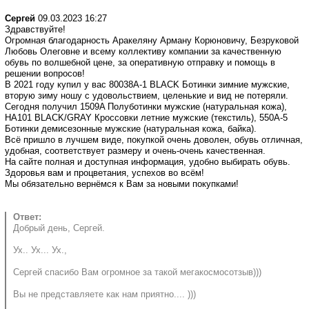
Сергей
09.03.2023 16:27
Здравствуйте!
Огромная благодарность Аракеляну Арману Корюновичу, Безруковой
Любовь Олеговне и всему коллективу компании за качественную
обувь по волшебной цене, за оперативную отправку и помощь в
решении вопросов!
В 2021 году купил у вас 80038A-1 BLACK Ботинки зимние мужские,
вторую зиму ношу с удовольствием, целенькие и вид не потеряли.
Сегодня получил 1509A Полуботинки мужские (натуральная кожа),
HA101 BLACK/GRAY Кроссовки летние мужские (текстиль), 550A-5
Ботинки демисезонные мужские (натуральная кожа, байка).
Всё пришло в лучшем виде, покупкой очень доволен, обувь отличная,
удобная, соответствует размеру и очень-очень качественная.
На сайте полная и доступная информация, удобно выбирать обувь.
Здоровья вам и процветания, успехов во всём!
Мы обязательно вернёмся к Вам за новыми покупками!
Ответ:
Добрый день, Сергей.
Ух.. Ух... Ух.,
Сергей спасибо Вам огромное за такой мегакосмосотзыв)))
Вы не представляете как нам приятно.... )))