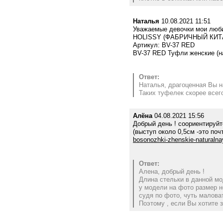
Наталья
10.08.2021 11:51
Уважаемые девочки мои любим
HOLISSY (ФАБРИЧНЫЙ КИТАЙ
Артикул: BV-37 RED
BV-37 RED Туфли женские (н
Ответ:
Наталья, драгоценная Вы н
Таких туфелек скорее всего
Алёна
04.08.2021 15:56
Добрый день ! соориентируйте
(выступ около 0,5см -это по
bosonozhki-zhenskie-naturaln
Ответ:
Алена, добрый день !
Длина стельки в данной мо
у модели на фото размер но
судя по фото, чуть малова
Поэтому , если Вы хотите 