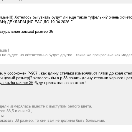
ые!!!) Хотелось бы узнать будут ли еще такие туфельки? очень хочется
) ДЕКЛАРАЦИЯ EAC ДО 19.04.2026 Г.
атуральная замша) размер 36
аша !
 не будет, но обязательно будут другие , такие же прекрасные как мод
, у босоножек Р-907 , как длину стельки измеряли,от пятки до края сте
чти целый размер)? хотелось бы в р.38 понять длину стельки черного цве
aya-kozha-razmer-36
буду признательна за ответ!
дели измерялась вместе с выступом белого цвета.
ги 38,5 и они ей ,
ты.
заказать 38 размер, то они вам не должны быть большими.