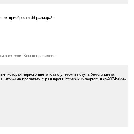
 их приобрести 39 размера!!!
елька которая Вам понравилась.
льки,которая черного цвета или с учетом выступа белого цвета
та ,чтобы не пролететь с размером.
https://kupiteoptom.ru/p-907-beige-