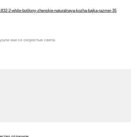
/c832-2-white-botilony-zhenskie-naturalnaya-kozha-bajka-razmer-35
 ушли они со скоростью света.
чество отличное