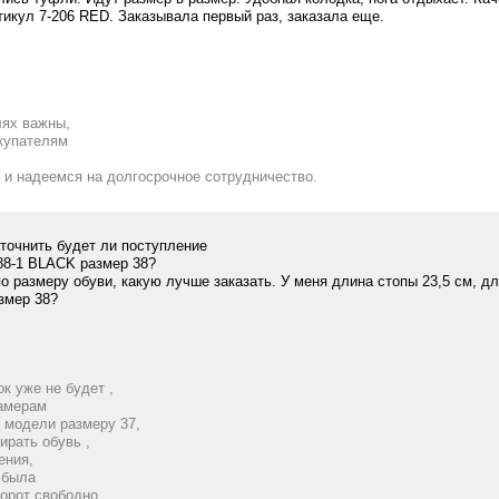
тикул 7-206 RED. Заказывала первый раз, заказала еще.
лях важны,
окупателям
 и надеемся на долгосрочное сотрудничество.
точнить будет ли поступление
88-1 BLACK размер 38?
о размеру обуви, какую лучше заказать. У меня длина стопы 23,5 см, д
змер 38?
к уже не будет ,
замерам
й модели размеру 37,
ирать обувь ,
ения,
 была
борот свободно.