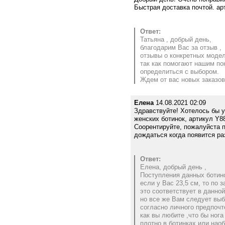
Быстрая доставка почтой. ар
Ответ:
Татьяна , добрый день,
благодарим Вас за отзыв ,
отзывы о конкретных моде
так как помогают нашим п
определиться с выбором.
Ждем от вас новых заказов
Елена
14.08.2021 02:09
Здравствуйте! Хотелось бы у
женских ботинок, артикул Y8
Соорентируйте, пожалуйста п
дождаться когда появится ра
Ответ:
Елена, добрый день ,
Поступления данных ботино
если у Вас 23,5 см, то по 
это соответствует в данно
но все же Вам следует выб
согласно личного предпочт
как вы любите ,что бы нога
плотно в ботинках или нао