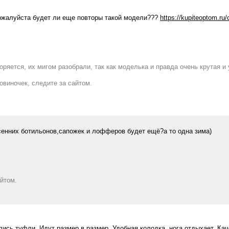
пожалуйста будет ли еще повторы такой модели???
https://kupiteoptom.ru
оряется, их мигом разобрали, так как моделька и правда очень крутая и
овиночек, следите за сайтом.
сенних ботильонов,сапожек и лофферов будет ещё?а то одна зима)
айтом.
ись туфли. Идут размер в размер. Удобная колодка, нога отдыхает. Ка