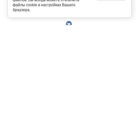
файлов. Вы всегда можете отключить
файлы cookie в настройках Вашего
Copyright © 2014 - 2026
браузера.
О Компании
Контакты
Условия работы
Оплата
129327, г. Москва, ул. Осташковская, д. 22
Получить скидку 3%
График работы офиса и склада Пн-Пт с 10.00
Доставка
до 19.00
Возврат товара
+7 (800) 700-58-69
Решить проблему
Бесплатный звонок по всей России.
Книга отзывов и
MAX
Позвонить / написать в
предложений
+7 (495) 227-93-37
+7 (925) 664-56-63
Пользовательское
sklad@kupiteoptom.ru
соглашение
Политика
конфиденциальности
Договор оферты