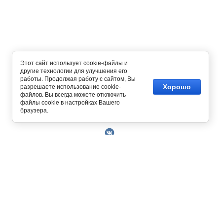
Этот сайт использует cookie-файлы и
другие технологии для улучшения его
работы. Продолжая работу с сайтом, Вы
Хорошо
разрешаете использование cookie-
файлов. Вы всегда можете отключить
файлы cookie в настройках Вашего
Copyright © 2014 - 2026
браузера.
О Компании
Контакты
Условия работы
Оплата
129327, г. Москва, ул. Осташковская, д. 22
Получить скидку 3%
График работы офиса и склада Пн-Пт с 10.00
Доставка
до 19.00
Возврат товара
+7 (800) 700-58-69
Решить проблему
Бесплатный звонок по всей России.