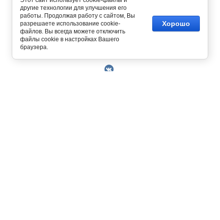
Этот сайт использует cookie-файлы и
другие технологии для улучшения его
работы. Продолжая работу с сайтом, Вы
Хорошо
разрешаете использование cookie-
файлов. Вы всегда можете отключить
файлы cookie в настройках Вашего
Copyright © 2014 - 2026
браузера.
О Компании
Контакты
Условия работы
Оплата
129327, г. Москва, ул. Осташковская, д. 22
Получить скидку 3%
График работы офиса и склада Пн-Пт с 10.00
Доставка
до 19.00
Возврат товара
+7 (800) 700-58-69
Решить проблему
Бесплатный звонок по всей России.
Книга отзывов и
MAX
Позвонить / написать в
предложений
+7 (495) 227-93-37
+7 (925) 664-56-63
Пользовательское
sklad@kupiteoptom.ru
соглашение
Политика
конфиденциальности
Договор оферты