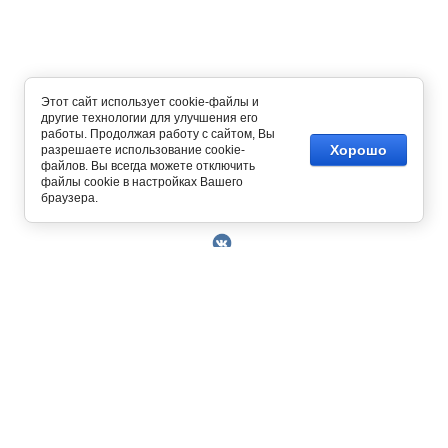
Этот сайт использует cookie-файлы и
другие технологии для улучшения его
работы. Продолжая работу с сайтом, Вы
Хорошо
разрешаете использование cookie-
файлов. Вы всегда можете отключить
файлы cookie в настройках Вашего
Copyright © 2014 - 2026
браузера.
О Компании
Контакты
Условия работы
Оплата
129327, г. Москва, ул. Осташковская, д. 22
Получить скидку 3%
График работы офиса и склада Пн-Пт с 10.00
Доставка
до 19.00
Возврат товара
+7 (800) 700-58-69
Решить проблему
Бесплатный звонок по всей России.
Книга отзывов и
MAX
Позвонить / написать в
предложений