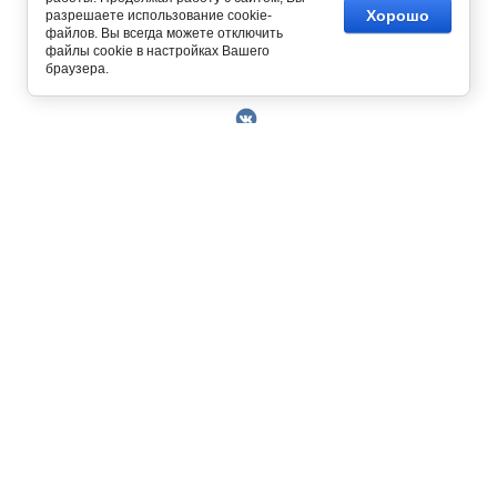
Хорошо
разрешаете использование cookie-
файлов. Вы всегда можете отключить
файлы cookie в настройках Вашего
Copyright © 2014 - 2026
браузера.
О Компании
Контакты
Условия работы
Оплата
129327, г. Москва, ул. Осташковская, д. 22
Получить скидку 3%
График работы офиса и склада Пн-Пт с 10.00
Доставка
до 19.00
Возврат товара
+7 (800) 700-58-69
Решить проблему
Бесплатный звонок по всей России.
Книга отзывов и
MAX
Позвонить / написать в
предложений
+7 (495) 227-93-37
+7 (925) 664-56-63
Пользовательское
sklad@kupiteoptom.ru
соглашение
Политика
конфиденциальности
Договор оферты