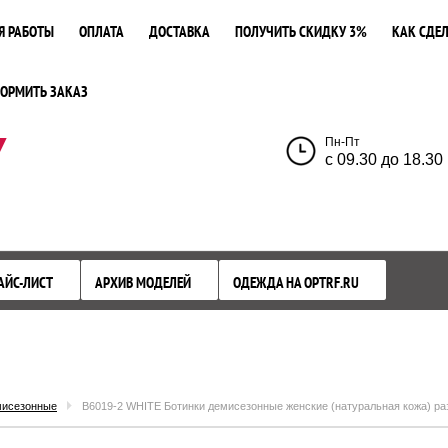
Я РАБОТЫ
ОПЛАТА
ДОСТАВКА
ПОЛУЧИТЬ СКИДКУ 3%
КАК СДЕЛ
ОРМИТЬ ЗАКАЗ
У
Пн-Пт
с 09.30 до 18.30
АЙС-ЛИСТ
АРХИВ МОДЕЛЕЙ
ОДЕЖДА НА OPTRF.RU
мисезонные
B6019-2 WHITE Ботинки демисезонные женские (натуральная кожа) ра